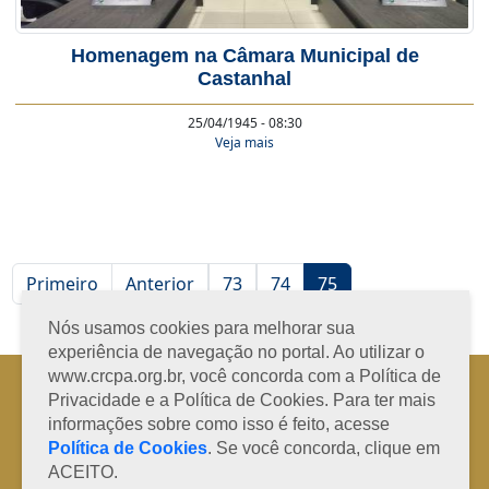
Homenagem na Câmara Municipal de
Castanhal
25/04/1945 - 08:30
Veja mais
Primeiro
Anterior
73
74
75
Nós usamos cookies para melhorar sua
experiência de navegação no portal. Ao utilizar o
www.crcpa.org.br, você concorda com a Política de
Horário de Atendimento: 08h às 12h e 13h às 17h de segunda à sexta-
feira
Privacidade e a Política de Cookies. Para ter mais
Fone: +55 91 3202-4150 | E-mail: protocolo@crcpa.org.br
informações sobre como isso é feito, acesse
Política de Cookies
. Se você concorda, clique em
Copyright 2014/2026 | Todos os direitos reservados ao CRC-PA
ACEITO.