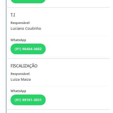
T.I
DESTAQUES
Luciano Coutinho
(91) 98484-3602
FISCALIZAÇÃO
Previous
Next
Luiza Maiza
INFO
(91) 99161-3031
FICULDADES DOS CONTADORES COM O NOVO
STEMA DA NFS-e EM BELÉM