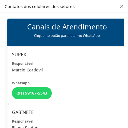
08h00 às 16h30min de Seg à Sex | Fone: +55 91 3202-4150
Contatos dos celulares dos setores
Canais de Atendimento
Clique no botão para falar no WhatsApp
OUVIDORIA
WEBMAIL
SUPEX
Márcio Cordovil
(91) 99167-5543
GABINETE
Previous
Next
Eliana Santos