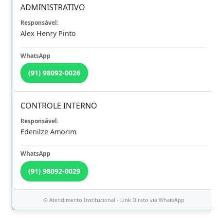
ADMINISTRATIVO
Ver Todos
Eventos e
Palestras
Alex Henry Pinto
10
SUMMIT CONTÁBIL: CONTABILIDADE ELEITORAL 2026
AGO
(91) 98092-0026
MAIS EVENTOS
CERTIFICADOS
LIVES ANTERIORES
CONTROLE INTERNO
Últimas
Notícias
Edenilze Amorim
17/07/2026 10:30h
RECEITA FEDERAL CONVIDA PROFISSIONAIS DA CONTABILIDADE A
PARTICIPAREM DE PESQUISA DE INTEGRIDADE
(91) 98092-0029
03/07/2026 11:30h
© Atendimento Institucional - Link Direto via WhatsApp
CRCPA REALIZA MAIS UMA EDIÇÃO DO SUMMIT CONTÁBIL DE GESTÃO
PÚBLICA