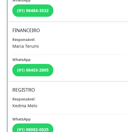
(91) 98484-3532
FINANCEIRO
Maria Terumi
Pré-Registro
Atualização Cadastral
Profissionais e Estudantes
Mantenha-se Atualizado
(91) 98403-2895
REGISTRO
Kedma Melo
Eventos
Licitação
Inscrições e Certificados
Participe Aqui
(91) 98092-0025