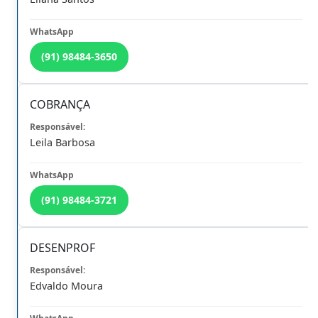
(91) 98484-3650
COBRANÇA
SERVIÇOS
Leila Barbosa
(91) 98484-3721
DESENPROF
Edvaldo Moura
Anuidade 2026
Decore/Certidões
Imprima Aqui
Sistema de Consulta