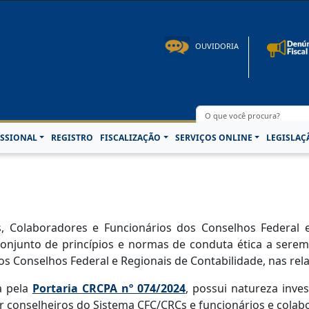
to: 08h00 às 16h30min de segunda à sexta-feira | Fone: +55 91 3202-4150 | E-mail: p
OUVIDORIA
SSIONAL
REGISTRO
FISCALIZAÇÃO
SERVIÇOS ONLINE
LEGISLAÇ
 Colaboradores e Funcionários dos Conselhos Federal e R
conjunto de princípios e normas de conduta ética a serem
s Conselhos Federal e Regionais de Contabilidade, nas rela
a pela
Portaria CRCPA nº 074/2024
, possui natureza inve
r conselheiros do Sistema CFC/CRCs e funcionários e cola