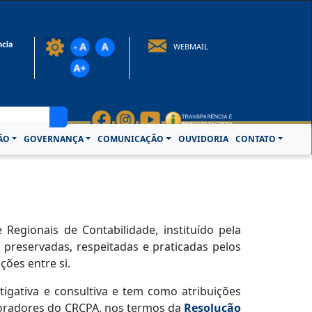
rotocolo@crcpa.org.br
WEBMAIL
ÃO
GOVERNANÇA
COMUNICAÇÃO
OUVIDORIA
CONTATO
egionais de Contabilidade, instituído pela
 preservadas, respeitadas e praticadas pelos
ções entre si.
stigativa e consultiva e tem como atribuições
boradores do CRCPA, nos termos da
Resolução