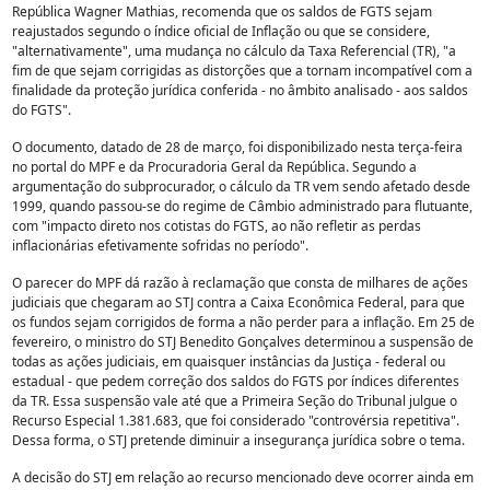
República Wagner Mathias, recomenda que os saldos de FGTS sejam
reajustados segundo o índice oficial de Inflação ou que se considere,
"alternativamente", uma mudança no cálculo da Taxa Referencial (TR), "a
fim de que sejam corrigidas as distorções que a tornam incompatível com a
finalidade da proteção jurídica conferida - no âmbito analisado - aos saldos
do FGTS".
O documento, datado de 28 de março, foi disponibilizado nesta terça-feira
no portal do MPF e da Procuradoria Geral da República. Segundo a
argumentação do subprocurador, o cálculo da TR vem sendo afetado desde
1999, quando passou-se do regime de Câmbio administrado para flutuante,
com "impacto direto nos cotistas do FGTS, ao não refletir as perdas
inflacionárias efetivamente sofridas no período".
O parecer do MPF dá razão à reclamação que consta de milhares de ações
judiciais que chegaram ao STJ contra a Caixa Econômica Federal, para que
os fundos sejam corrigidos de forma a não perder para a inflação. Em 25 de
fevereiro, o ministro do STJ Benedito Gonçalves determinou a suspensão de
todas as ações judiciais, em quaisquer instâncias da Justiça - federal ou
estadual - que pedem correção dos saldos do FGTS por índices diferentes
da TR. Essa suspensão vale até que a Primeira Seção do Tribunal julgue o
Recurso Especial 1.381.683, que foi considerado "controvérsia repetitiva".
Dessa forma, o STJ pretende diminuir a insegurança jurídica sobre o tema.
A decisão do STJ em relação ao recurso mencionado deve ocorrer ainda em