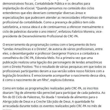
demonstrativos fiscais, Contabilidade Pública e os desafios para
implantação do eSocial. “Quando pensamos no conteúdo dos ciclos
entendemos que eles deveriam contemplar diversas áreas e
especializações que pudessem atender as necessidades informativas do
profissional da contabilidade. Como a presença de público tem sido
satisfatória, a nossa ideia é a de continuarmos a oferecer mensalmente o
ciclo de palestras durante o ano inteiro”, enfatizou Fabrício Moreira, vice-
presidente de Desenvolvimento Profissional do CRC-PA.
O encerramento da programação contou com o lançamento do livro
“Lendas Amazônicas e o Direito”, de autoria de vários profissionais, entre
eles, o desembargador e professor Georgenor Franco e a contadora e
conselheira do CRC-PA, Edisneia Melo. Foi a primeira vez que uma
publicação realizou uma ligação dos personagens de lendas amazônicas
com o Direito Positivo. “Foi o resultado de várias pesquisas em que todos os
profissionais participantes deram a sua versão sobre nosso folclore com a
legislação brasileira. É emocionante acompanhar o nascimento dessa obra,
é como o nascimento de um filho”, explicou Edisneia.
Como em todas as programações realizadas pelo CRC-PA, os inscritos
doaram 1kg de alimento não perecível para participar de cada palestra. Ao
fim do III Ciclo de Palestras, foi doada 1 tonelada de alimentos para o
Abrigo João de Deus e a Creche São João de Deus. A quantidade foi
arrecadada durante todos os eventos realizados pelo CRC-PA no mês de