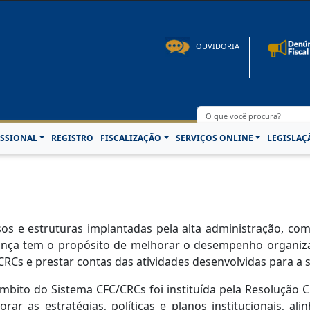
to: 08h00 às 16h30min de segunda à sexta-feira | Fone: +55 91 3202-4150 | E-mail: p
OUVIDORIA
SSIONAL
REGISTRO
FISCALIZAÇÃO
SERVIÇOS ONLINE
LEGISLAÇ
e estruturas implantadas pela alta administração, com a 
nança tem o propósito de melhorar o desempenho organizac
CRCs e prestar contas das atividades desenvolvidas para a 
âmbito do Sistema CFC/CRCs foi instituída pela Resolução 
rar as estratégias, políticas e planos institucionais, a