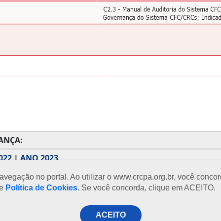
ANÇA:
022
|
ANO 2023
egação no portal. Ao utilizar o www.crcpa.org.br, você concord
se
Política de Cookies
. Se você concorda, clique em ACEITO.
a à sexta-feira
ACEITO