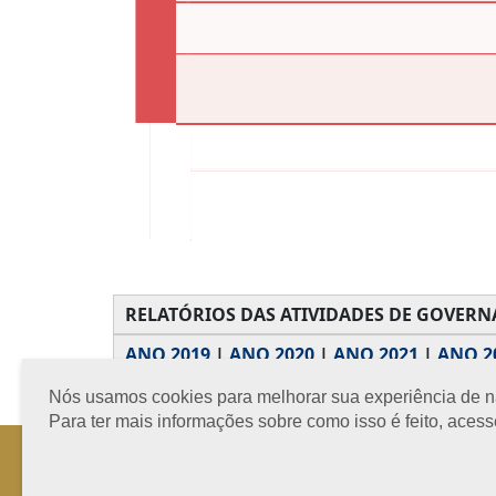
RELATÓRIOS DAS ATIVIDADES DE GOVERN
ANO 2019
|
ANO 2020
|
ANO 2021
|
ANO 2
Nós usamos cookies para melhorar sua experiência de nav
Para ter mais informações sobre como isso é feito, aces
Horário de Atendimento: 08h às 12h e 13h às 17h de segund
Fone: +55 91 3202-4150 | E-mail: protocolo@crcpa.org.br