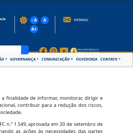
rotocolo@crcpa.org.br
WEBMAIL
ÃO
GOVERNANÇA
COMUNICAÇÃO
OUVIDORIA
CONTATO
finalidade de informar, monitorar, dirigir e
ional, contribuir para a redução dos riscos,
sociedade.
CFC n.º 1.549, aprovada em 20 de setembro de
linhando as ações às necessidades das partes