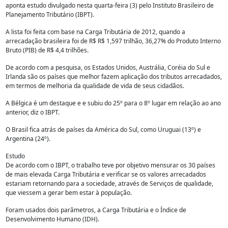
aponta estudo divulgado nesta quarta-feira (3) pelo Instituto Brasileiro de
Planejamento Tributário (IBPT).
A lista foi feita com base na Carga Tributária de 2012, quando a
arrecadação brasileira foi de R$ R$ 1,597 trilhão, 36,27% do Produto Interno
Bruto (PIB) de R$ 4,4 trilhões.
De acordo com a pesquisa, os Estados Unidos, Austrália, Coréia do Sul e
Irlanda são os países que melhor fazem aplicação dos tributos arrecadados,
em termos de melhoria da qualidade de vida de seus cidadãos.
A Bélgica é um destaque e e subiu do 25º para o 8º lugar em relação ao ano
anterior, diz o IBPT.
O Brasil fica atrás de países da América do Sul, como Uruguai (13º) e
Argentina (24º).
Estudo
De acordo com o IBPT, o trabalho teve por objetivo mensurar os 30 países
de mais elevada Carga Tributária e verificar se os valores arrecadados
estariam retornando para a sociedade, através de Serviços de qualidade,
que viessem a gerar bem estar à população.
Foram usados dois parâmetros, a Carga Tributária e o Índice de
Desenvolvimento Humano (IDH).