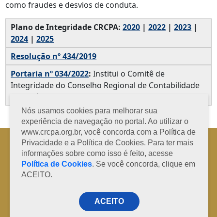
como fraudes e desvios de conduta.
Plano de Integridade CRCPA:
2020
|
2022
|
2023
|
2024
|
2025
Resolução nº 434/2019
Portaria nº 034/2022
:
Institui o Comitê de
Integridade do Conselho Regional de Contabilidade
do Pará
Nós usamos cookies para melhorar sua
experiência de navegação no portal. Ao utilizar o
www.crcpa.org.br, você concorda com a Política de
Horário de Atendimento: 08h às 12h e 13h às 17h de segunda à sexta-
Privacidade e a Política de Cookies. Para ter mais
feira
informações sobre como isso é feito, acesse
Fone: +55 91 3202-4150 | E-mail: protocolo@crcpa.org.br
Política de Cookies
. Se você concorda, clique em
Copyright 2014/2026 | Todos os direitos reservados ao CRC-PA
ACEITO.
ACEITO
Desenvolvido por
RD Code Soluções Digitais