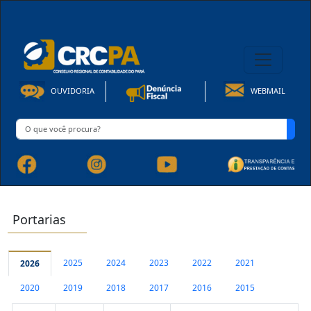
08h00 às 16h30min de Seg à Sex | Fone: +55 91 3202-4150
OUVIDORIA
WEBMAIL
Portarias
2025
2024
2023
2022
2021
2026
2020
2019
2018
2017
2016
2015