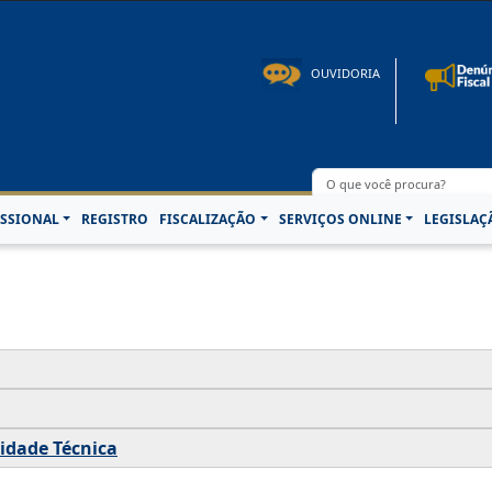
to: 08h00 às 16h30min de segunda à sexta-feira | Fone: +55 91 3202-4150 | E-mail: p
OUVIDORIA
SSIONAL
REGISTRO
FISCALIZAÇÃO
SERVIÇOS ONLINE
LEGISLAÇ
idade Técnica