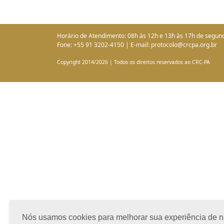
Horário de Atendimento: 08h às 12h e 13h às 17h de segund
Fone: +55 91 3202-4150 | E-mail: protocolo@crcpa.org.br
Copyright 2014/2026 | Todos os direitos reservados ao CRC-PA
Nós usamos cookies para melhorar sua experiência de nav