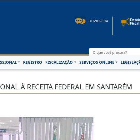
to: 08h00 às 16h30min de segunda à sexta-feira | Fone: +55 91 3202-4150 | E-mail: p
OUVIDORIA
SSIONAL
REGISTRO
FISCALIZAÇÃO
SERVIÇOS ONLINE
LEGISLAÇ
CIONAL À RECEITA FEDERAL EM SANTARÉM