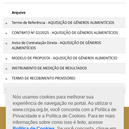
Arquivo
Termo de Referência - AQUISIÇÃO DE GÊNEROS ALIMENTÍCIOS
CONTRATO Nº 02/2025 - AQUISIÇÃO DE GÊNEROS ALIMENTÍCIOS
Aviso de Contratação Direta - AQUISIÇÃO DE GÊNEROS
ALIMENTÍCIOS
MODELO DE PROPOSTA - AQUISIÇÃO DE GÊNEROS ALIMENTÍCIO
INSTRUMENTO DE MEDIÇÃO DE RESULTADOS
TERMO DE RECEBIMENTO PROVISÓRIO
TERMO DE RECEBIMENTO DEFINITIVO
Nós usamos cookies para melhorar sua
experiência de navegação no portal. Ao utilizar o
www.crcpa.org.br, você concorda com a Política de
Horário de Atendimento: 08h às 12h e 13h às 17h de segunda à sexta-
Privacidade e a Política de Cookies. Para ter mais
feira
informações sobre como isso é feito, acesse
Fone: +55 91 3202-4150 | E-mail: protocolo@crcpa.org.br
Política de Cookies
. Se você concorda, clique em