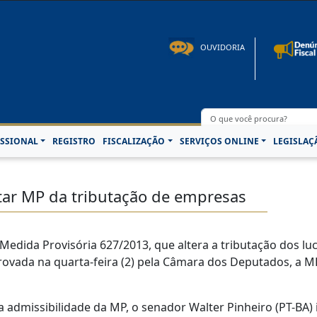
to: 08h00 às 16h30min de segunda à sexta-feira | Fone: +55 91 3202-4150 | E-mail: p
OUVIDORIA
SSIONAL
REGISTRO
FISCALIZAÇÃO
SERVIÇOS ONLINE
LEGISLAÇ
tar MP da tributação de empresas
a Medida Provisória 627/2013, que altera a tributação dos lu
provada na quarta-feira (2) pela Câmara dos Deputados, a M
 admissibilidade da MP, o senador Walter Pinheiro (PT-BA)