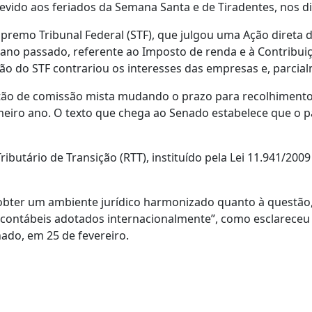
devido aos feriados da Semana Santa e de Tiradentes, nos di
premo Tribunal Federal (STF), que julgou uma Ação direta d
 ano passado, referente ao Imposto de renda e à Contribuiç
isão do STF contrariou os interesses das empresas e, parcia
ão de comissão mista mudando o prazo para recolhimento 
meiro ano. O texto que chega ao Senado estabelece que o 
utário de Transição (RTT), instituído pela Lei 11.941/2009 
bter um ambiente jurídico harmonizado quanto à questão, 
ntábeis adotados internacionalmente”, como esclareceu o 
ado, em 25 de fevereiro.