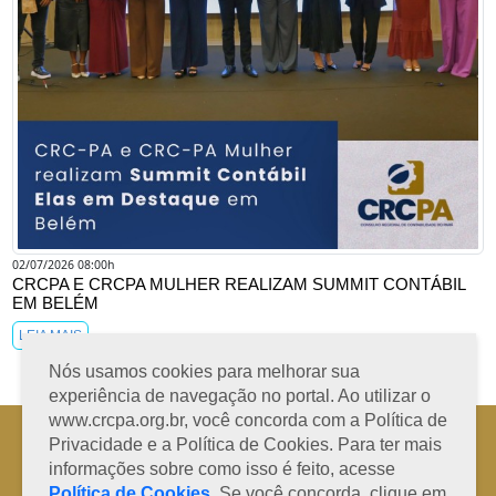
02/07/2026 08:00h
CRCPA E CRCPA MULHER REALIZAM SUMMIT CONTÁBIL
EM BELÉM
LEIA MAIS
Nós usamos cookies para melhorar sua
experiência de navegação no portal. Ao utilizar o
www.crcpa.org.br, você concorda com a Política de
Horário de Atendimento: 08h às 12h e 13h às 17h de segunda à sexta-
Privacidade e a Política de Cookies. Para ter mais
feira
informações sobre como isso é feito, acesse
Fone: +55 91 3202-4150 | E-mail: protocolo@crcpa.org.br
Política de Cookies
. Se você concorda, clique em