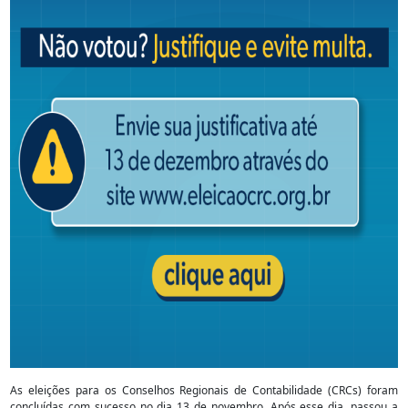
As eleições para os Conselhos Regionais de Contabilidade (CRCs) foram
concluídas com sucesso no dia 13 de novembro. Após esse dia, passou a