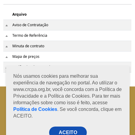
Arquivo
Aviso de Contratação
Termo de Referência
Minuta de contrato
Mapa de preços
Justificativa do mapa de preços
Nós usamos cookies para melhorar sua
experiência de navegação no portal. Ao utilizar o
www.crcpa.org.br, você concorda com a Política de
Horário de Atendimento: 08h às 12h e 13h às 17h de segunda à sexta-
Privacidade e a Política de Cookies. Para ter mais
feira
informações sobre como isso é feito, acesse
Fone: +55 91 3202-4150 | E-mail: protocolo@crcpa.org.br
Política de Cookies
. Se você concorda, clique em
Copyright 2014/2026 | Todos os direitos reservados ao CRC-PA
ACEITO.
ACEITO