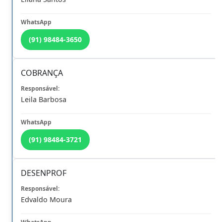
(91) 98484-3650
COBRANÇA
SERVIÇOS
Leila Barbosa
(91) 98484-3721
DESENPROF
Edvaldo Moura
Anuidade 2026
Decore/Certidões
Imprima Aqui
Sistema de Consulta