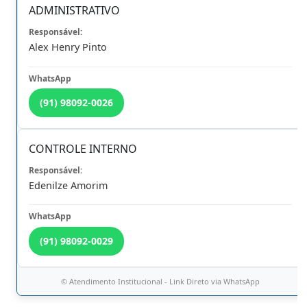
ADMINISTRATIVO
Ver Todos
Eventos e
Palestras
Alex Henry Pinto
10
SUMMIT CONTÁBIL: CONTABILIDADE ELEITORAL 2026
AGO
(91) 98092-0026
MAIS EVENTOS
CERTIFICADOS
LIVES ANTERIORES
CONTROLE INTERNO
Últimas
Notícias
Edenilze Amorim
17/07/2026 10:30h
RECEITA FEDERAL CONVIDA PROFISSIONAIS DA CONTABILIDADE A
PARTICIPAREM DE PESQUISA DE INTEGRIDADE
(91) 98092-0029
03/07/2026 11:30h
© Atendimento Institucional - Link Direto via WhatsApp
CRCPA REALIZA MAIS UMA EDIÇÃO DO SUMMIT CONTÁBIL DE GESTÃO
PÚBLICA