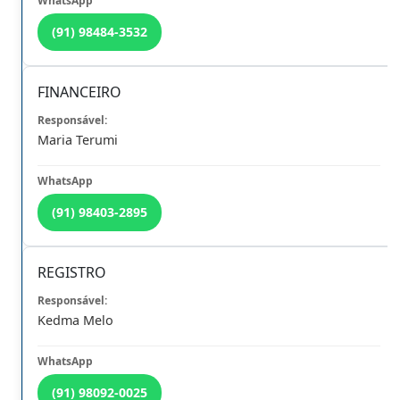
(91) 98484-3532
FINANCEIRO
Maria Terumi
Pré-Registro
Atualização Cadastral
Profissionais e Estudantes
Mantenha-se Atualizado
(91) 98403-2895
REGISTRO
Kedma Melo
Eventos
Licitação
Inscrições e Certificados
Participe Aqui
(91) 98092-0025