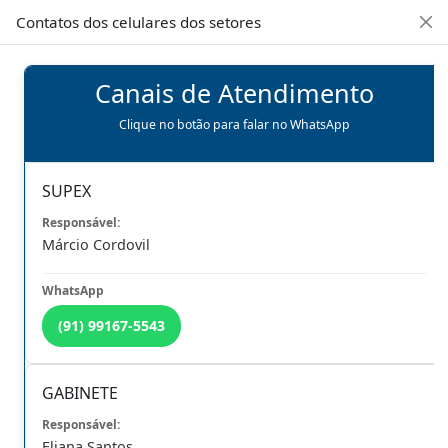
08h00 às 16h30min de Seg à Sex | Fone: +55 91 3202-4150
Contatos dos celulares dos setores
Canais de Atendimento
Clique no botão para falar no WhatsApp
OUVIDORIA
WEBMAIL
SUPEX
Márcio Cordovil
(91) 99167-5543
GABINETE
Previous
Next
Eliana Santos