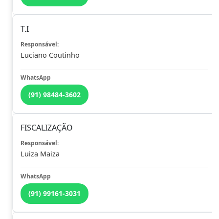
T.I
DESTAQUES
Luciano Coutinho
(91) 98484-3602
FISCALIZAÇÃO
Previous
Next
Luiza Maiza
INFOR
(91) 99161-3031
ICULDADES DOS CONTADORES COM O NOVO
TEMA DA NFS-e EM BELÉM