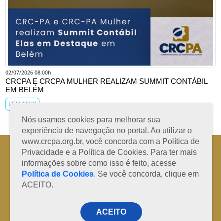
02/07/2026 08:00h
CRCPA E CRCPA MULHER REALIZAM SUMMIT CONTÁBIL
EM BELÉM
LEIA MAIS
Nós usamos cookies para melhorar sua
experiência de navegação no portal. Ao utilizar o
www.crcpa.org.br, você concorda com a Política de
Horário de Atendimento: 08h às 12h e 13h às 17h de segunda à sexta-
Privacidade e a Política de Cookies. Para ter mais
feira
informações sobre como isso é feito, acesse
Fone: +55 91 3202-4150 | E-mail: protocolo@crcpa.org.br
Política de Cookies
. Se você concorda, clique em
Copyright 2014/2026 | Todos os direitos reservados ao CRC-PA
ACEITO.
ACEITO
Desenvolvido por
RD Code Soluções Digitais