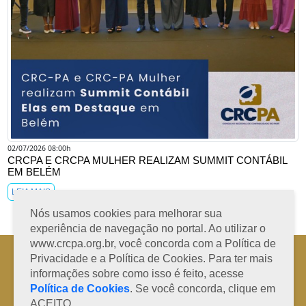
02/07/2026 08:00h
CRCPA E CRCPA MULHER REALIZAM SUMMIT CONTÁBIL
EM BELÉM
LEIA MAIS
Nós usamos cookies para melhorar sua
experiência de navegação no portal. Ao utilizar o
www.crcpa.org.br, você concorda com a Política de
Horário de Atendimento: 08h às 12h e 13h às 17h de segunda à sexta-
Privacidade e a Política de Cookies. Para ter mais
feira
informações sobre como isso é feito, acesse
Fone: +55 91 3202-4150 | E-mail: protocolo@crcpa.org.br
Política de Cookies
. Se você concorda, clique em
Copyright 2014/2026 | Todos os direitos reservados ao CRC-PA
ACEITO.