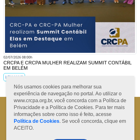
02/07/2026 08:00h
CRCPA E CRCPA MULHER REALIZAM SUMMIT CONTÁBIL
EM BELÉM
LEIA MAIS
Nós usamos cookies para melhorar sua
experiência de navegação no portal. Ao utilizar o
www.crcpa.org.br, você concorda com a Política de
Horário de Atendimento: 08h às 12h e 13h às 17h de segunda à sexta-
Privacidade e a Política de Cookies. Para ter mais
feira
informações sobre como isso é feito, acesse
Fone: +55 91 3202-4150 | E-mail: protocolo@crcpa.org.br
Política de Cookies
. Se você concorda, clique em
Copyright 2014/2026 | Todos os direitos reservados ao CRC-PA
ACEITO.