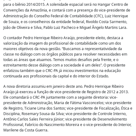
para o biênio 2014/2015. A solenidade espacial será no Hangar Centro de
Convenções da Amazônia, e contará com a presença do vice-presidente de
Administração do Conselho Federal de Contabilidade (CFC), Luiz Henrique
de Souza, e os conselheiros da entidade federal, Rivoldo Costa Sarmento,
João de Oliveira e Silva, Pablo Luiz Pacheco e Miguel Ângelo Martins Lara.
O contador Pedro Henrique Ribeiro Araújo, presidente eleito, destaca a
valorização da imagem do profissional de contabilidade como um dos
maiores objetivos da nova gestão. “Buscamos a representatividade da
classe no diálogo com os órgãos públicos para resolver necessidades em
todas as áreas que atuamos. Temos muitos desafios pela frente, e o
estreitamento desse diálogo com a sociedade é um deles”. O presidente
enfatizou também que o CRC-PA já iniciou investimentos na educação
continuada aos profissionais da capital e do interior do Estado.
A nova diretoria assumiu em janeiro deste ano. Pedro Henrique Ribeiro
Araújo já exerceu a função de vice-presidente de Registro de 2012 a 2013.
Ele comandará o CRC-PA juntamente com a seguinte diretoria: vice-
presidente de Administração, Maria de Fátima Vasconcelos; vice-presidente
de Registro, Ticiane Lima dos Santos; vice-presidente de Fiscalização, Ética e
Disciplina, Rosemary Sousa da Silva; vice-presidente de Controle Interno,
Antônio Carlos Sales Ferreira Júnior; vice-presidente de Desenvolvimento
Profissional, Fabrício do Nascimento Moreira e o vice-presidente do Interior,
Marilene da Costa Guerra.