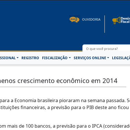
to: 08h00 às 16h30min de segunda à sexta-feira | Fone: +55 91 3202-4150 | E-mail: p
OUVIDORIA
SSIONAL
REGISTRO
FISCALIZAÇÃO
SERVIÇOS ONLINE
LEGISLAÇ
 menos crescimento econômico em 2014
para a Economia brasileira pioraram na semana passada. S
tituições financeiras, a previsão para o PIB deste ano fico
m mais de 100 bancos, a previsão para o IPCA (considerado 