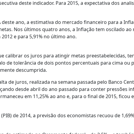
secutiva deste indicador. Para 2015, a expectativa dos anal
este ano, a estimativa do mercado financeiro para a Infla
metas. Nos últimos quatro anos, a Inflação tem oscilado a
2012 e para 5,91% no último ano.
ue calibrar os juros para atingir metas preestabelecidas, te
alo de tolerância de dois pontos percentuais para cima ou 
almente descumprida.
alta de juros, realizada na semana passada pelo Banco Centr
çando desde abril do ano passado para conter pressões inf
ermaneceu em 11,25% ao ano e, para o final de 2015, ficou 
 (PIB) de 2014, a previsão dos economistas recuou de 1,69