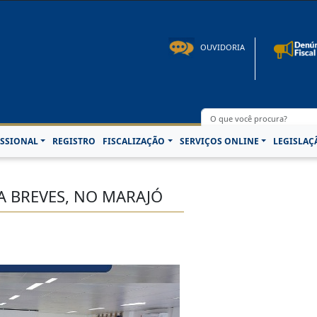
to: 08h00 às 16h30min de segunda à sexta-feira | Fone: +55 91 3202-4150 | E-mail: p
OUVIDORIA
SSIONAL
REGISTRO
FISCALIZAÇÃO
SERVIÇOS ONLINE
LEGISLAÇ
A BREVES, NO MARAJÓ