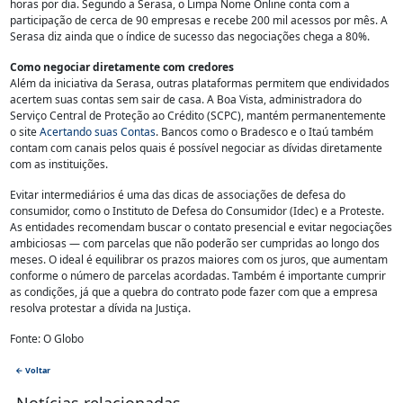
horas por dia. Segundo a Serasa, o Limpa Nome Online conta com a
participação de cerca de 90 empresas e recebe 200 mil acessos por mês. A
Serasa diz ainda que o índice de sucesso das negociações chega a 80%.
Como negociar diretamente com credores
Além da iniciativa da Serasa, outras plataformas permitem que endividados
acertem suas contas sem sair de casa. A Boa Vista, administradora do
Serviço Central de Proteção ao Crédito (SCPC), mantém permanentemente
o site
Acertando suas Contas
. Bancos como o Bradesco e o Itaú também
contam com canais pelos quais é possível negociar as dívidas diretamente
com as instituições.
Evitar intermediários é uma das dicas de associações de defesa do
consumidor, como o Instituto de Defesa do Consumidor (Idec) e a Proteste.
As entidades recomendam buscar o contato presencial e evitar negociações
ambiciosas — com parcelas que não poderão ser cumpridas ao longo dos
meses. O ideal é equilibrar os prazos maiores com os juros, que aumentam
conforme o número de parcelas acordadas. Também é importante cumprir
as condições, já que a quebra do contrato pode fazer com que a empresa
resolva protestar a dívida na Justiça.
Fonte: O Globo
← Voltar