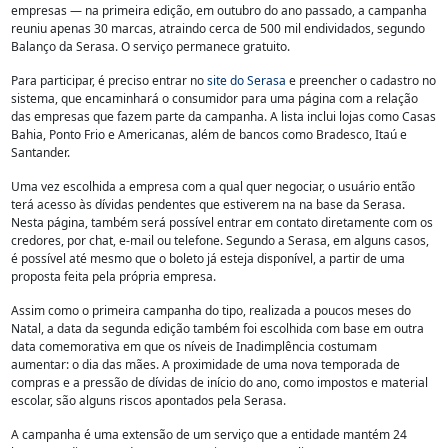
empresas — na primeira edição, em outubro do ano passado, a campanha
reuniu apenas 30 marcas, atraindo cerca de 500 mil endividados, segundo
Balanço da Serasa. O serviço permanece gratuito.
Para participar, é preciso entrar no
site do Serasa
e preencher o cadastro no
sistema, que encaminhará o consumidor para uma página com a relação
das empresas que fazem parte da campanha. A lista inclui lojas como Casas
Bahia, Ponto Frio e Americanas, além de bancos como Bradesco, Itaú e
Santander.
Uma vez escolhida a empresa com a qual quer negociar, o usuário então
terá acesso às dívidas pendentes que estiverem na na base da Serasa.
Nesta página, também será possível entrar em contato diretamente com os
credores, por chat, e-mail ou telefone. Segundo a Serasa, em alguns casos,
é possível até mesmo que o boleto já esteja disponível, a partir de uma
proposta feita pela própria empresa.
Assim como o primeira campanha do tipo, realizada a poucos meses do
Natal, a data da segunda edição também foi escolhida com base em outra
data comemorativa em que os níveis de Inadimplência costumam
aumentar: o dia das mães. A proximidade de uma nova temporada de
compras e a pressão de dívidas de início do ano, como impostos e material
escolar, são alguns riscos apontados pela Serasa.
A campanha é uma extensão de um serviço que a entidade mantém 24