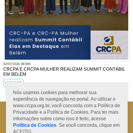
02/07/2026 08:00h
CRCPA E CRCPA MULHER REALIZAM SUMMIT CONTÁBIL
EM BELÉM
LEIA MAIS
Nós usamos cookies para melhorar sua
experiência de navegação no portal. Ao utilizar o
www.crcpa.org.br, você concorda com a Política de
Horário de Atendimento: 08h às 12h e 13h às 17h de segunda à sexta-
Privacidade e a Política de Cookies. Para ter mais
feira
informações sobre como isso é feito, acesse
Fone: +55 91 3202-4150 | E-mail: protocolo@crcpa.org.br
Política de Cookies
. Se você concorda, clique em
Copyright 2014/2026 | Todos os direitos reservados ao CRC-PA
ACEITO.