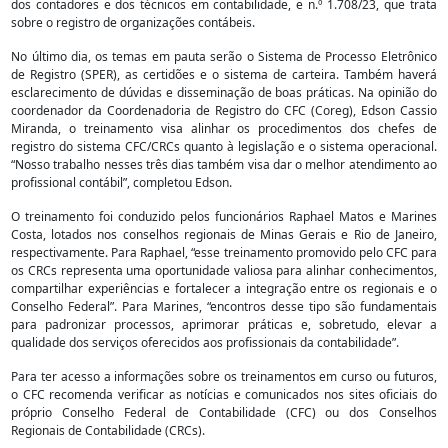
dos contadores e dos técnicos em contabilidade, e n.º 1.708/23, que trata
sobre o registro de organizações contábeis.
No último dia, os temas em pauta serão o Sistema de Processo Eletrônico
de Registro (SPER), as certidões e o sistema de carteira. Também haverá
esclarecimento de dúvidas e disseminação de boas práticas. Na opinião do
coordenador da Coordenadoria de Registro do CFC (Coreg), Edson Cassio
Miranda, o treinamento visa alinhar os procedimentos dos chefes de
registro do sistema CFC/CRCs quanto à legislação e o sistema operacional.
“Nosso trabalho nesses três dias também visa dar o melhor atendimento ao
profissional contábil”, completou Edson.
O treinamento foi conduzido pelos funcionários Raphael Matos e Marines
Costa, lotados nos conselhos regionais de Minas Gerais e Rio de Janeiro,
respectivamente. Para Raphael, “esse treinamento promovido pelo CFC para
os CRCs representa uma oportunidade valiosa para alinhar conhecimentos,
compartilhar experiências e fortalecer a integração entre os regionais e o
Conselho Federal”. Para Marines, “encontros desse tipo são fundamentais
para padronizar processos, aprimorar práticas e, sobretudo, elevar a
qualidade dos serviços oferecidos aos profissionais da contabilidade”.
Para ter acesso a informações sobre os treinamentos em curso ou futuros,
o CFC recomenda verificar as notícias e comunicados nos sites oficiais do
próprio Conselho Federal de Contabilidade (CFC) ou dos Conselhos
Regionais de Contabilidade (CRCs).