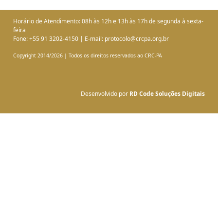
Horário de Atendimento: 08h às 12h e 13h às 17h de segunda à sexta-
feira
Fone: +55 91 3202-4150 | E-mail: protocolo@crcpa.org.br
Copyright 2014/2026 | Todos os direitos reservados ao CRC-PA
Desenvolvido por
RD Code Soluções Digitais