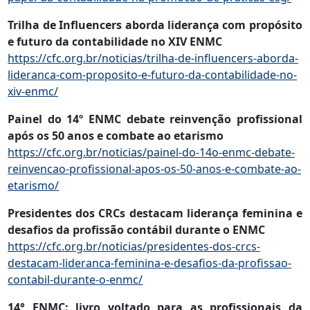
Trilha de Influencers aborda liderança com propósito
e futuro da contabilidade no XIV ENMC
https://cfc.org.br/noticias/trilha-de-influencers-aborda-
lideranca-com-proposito-e-futuro-da-contabilidade-no-
xiv-enmc/
Painel do 14º ENMC debate reinvenção profissional
após os 50 anos e combate ao etarismo
https://cfc.org.br/noticias/painel-do-14o-enmc-debate-
reinvencao-profissional-apos-os-50-anos-e-combate-ao-
etarismo/
Presidentes dos CRCs destacam liderança feminina e
desafios da profissão contábil durante o ENMC
https://cfc.org.br/noticias/presidentes-dos-crcs-
destacam-lideranca-feminina-e-desafios-da-profissao-
contabil-durante-o-enmc/
14° ENMC: livro voltado para as profissionais da