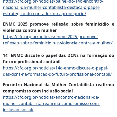
https://cfc.org.br/noticias/painel-do-14o-encontro-
nacional-da-mulher-contabilista-destaca-o-papel-
estrategico-do-contador-no-agronegocio/
ENMC 2025 promove reflexão sobre feminicídio e
violência contra a mulher
https://cfc.org.br/noticias/enmc-2025-promove-
reflexao-sobre-feminicidio-e-violencia-contra-a-mulher/
14º ENMC discute o papel das DCNs na formação do
futuro profissional contábil
https://cfc.org.br/noticias/14o-enmc-discute-o-papel-
das-dcns-na-formacao-do-futuro-profissional-contabil/
Encontro Nacional da Mulher Contabilista reafirma
compromisso com inclusão social
https://cfc.org.br/noticias/encontro-nacional-da-
mulher-contabilista-reafirma-compromisso-com-
inclusao-social/