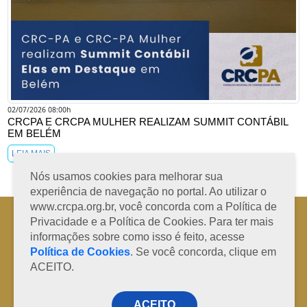
02/07/2026 08:00h
CRCPA E CRCPA MULHER REALIZAM SUMMIT CONTÁBIL
EM BELÉM
LEIA MAIS
Nós usamos cookies para melhorar sua
experiência de navegação no portal. Ao utilizar o
www.crcpa.org.br, você concorda com a Política de
Horário de Atendimento: 08h às 12h e 13h às 17h de segunda à sexta-
Privacidade e a Política de Cookies. Para ter mais
feira
informações sobre como isso é feito, acesse
Fone: +55 91 3202-4150 | E-mail: protocolo@crcpa.org.br
Política de Cookies
. Se você concorda, clique em
Copyright 2014/2026 | Todos os direitos reservados ao CRC-PA
ACEITO.
ACEITO