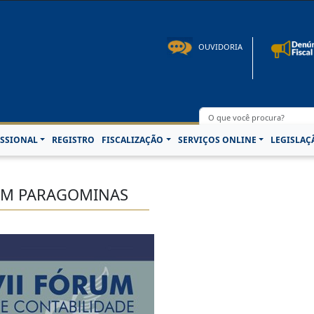
to: 08h00 às 16h30min de segunda à sexta-feira | Fone: +55 91 3202-4150 | E-mail: p
OUVIDORIA
SSIONAL
REGISTRO
FISCALIZAÇÃO
SERVIÇOS ONLINE
LEGISLAÇ
 EM PARAGOMINAS