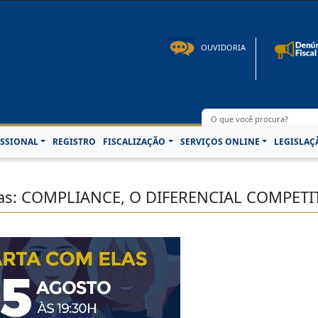
to: 08h00 às 16h30min de segunda à sexta-feira | Fone: +55 91 3202-4150 | E-mail: p
OUVIDORIA
SSIONAL
REGISTRO
FISCALIZAÇÃO
SERVIÇOS ONLINE
LEGISLAÇ
las: COMPLIANCE, O DIFERENCIAL COMPET