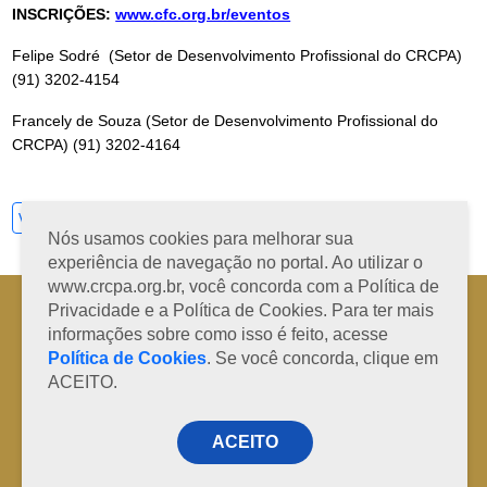
INSCRIÇÕES:
www.cfc.org.br/eventos
Felipe Sodré (Setor de Desenvolvimento Profissional do CRCPA)
(91) 3202-4154
Francely de Souza (Setor de Desenvolvimento Profissional do
CRCPA) (91) 3202-4164
Ver todos
Nós usamos cookies para melhorar sua
experiência de navegação no portal. Ao utilizar o
www.crcpa.org.br, você concorda com a Política de
Horário de Atendimento: 08h às 12h e 13h às 17h de segunda à sexta-
Privacidade e a Política de Cookies. Para ter mais
feira
informações sobre como isso é feito, acesse
Fone: +55 91 3202-4150 | E-mail: protocolo@crcpa.org.br
Política de Cookies
. Se você concorda, clique em
Copyright 2014/2026 | Todos os direitos reservados ao CRC-PA
ACEITO.
ACEITO
Desenvolvido por
RD Code Soluções Digitais