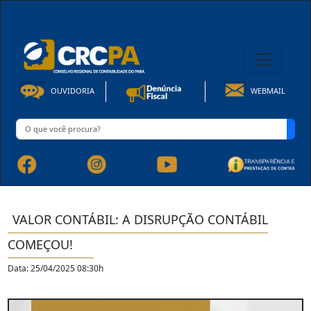
08h00 às 16h30min de Seg à Sex | Fone: +55 91 3202-4150
OUVIDORIA
WEBMAIL
VALOR CONTÁBIL: A DISRUPÇÃO CONTÁBIL
COMEÇOU!
Data: 25/04/2025 08:30h