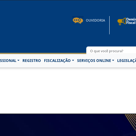
to: 08h00 às 16h30min de segunda à sexta-feira | Fone: +55 91 3202-4150 | E-mail: p
OUVIDORIA
SSIONAL
REGISTRO
FISCALIZAÇÃO
SERVIÇOS ONLINE
LEGISLAÇ