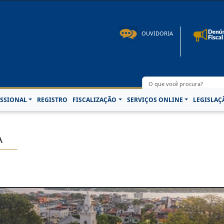
to: 08h00 às 16h30min de segunda à sexta-feira | Fone: +55 91 3202-4150 | E-mail: p
OUVIDORIA
SSIONAL
REGISTRO
FISCALIZAÇÃO
SERVIÇOS ONLINE
LEGISLAÇ
A