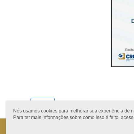
Ver todos
Nós usamos cookies para melhorar sua experiência de nav
Para ter mais informações sobre como isso é feito, aces
Horário de Atendimento: 08h às 12h e 13h às 17h de segund
Fone: +55 91 3202-4150 | E-mail: protocolo@crcpa.org.br