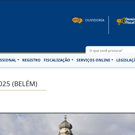
to: 08h00 às 16h30min de segunda à sexta-feira | Fone: +55 91 3202-4150 | E-mail: p
OUVIDORIA
SSIONAL
REGISTRO
FISCALIZAÇÃO
SERVIÇOS ONLINE
LEGISLAÇ
025 (BELÉM)