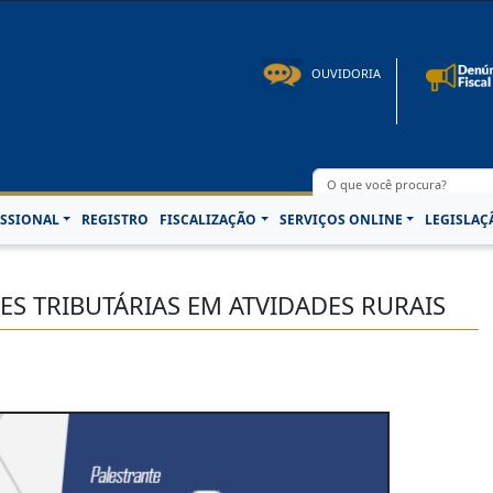
to: 08h00 às 16h30min de segunda à sexta-feira | Fone: +55 91 3202-4150 | E-mail: p
OUVIDORIA
SSIONAL
REGISTRO
FISCALIZAÇÃO
SERVIÇOS ONLINE
LEGISLAÇ
ES TRIBUTÁRIAS EM ATVIDADES RURAIS