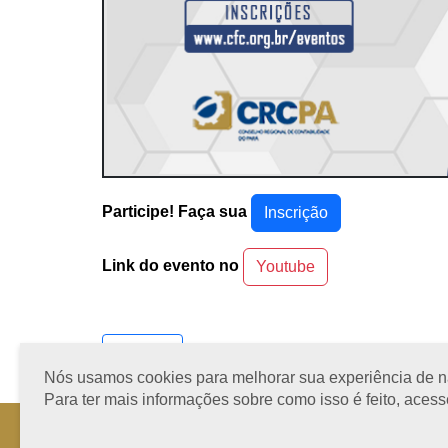
Participe! Faça sua
Inscrição
Link do evento no
Youtube
Ver todos
Nós usamos cookies para melhorar sua experiência de nav
Para ter mais informações sobre como isso é feito, aces
Horário de Atendimento: 08h às 12h e 13h às 17h de segund
Fone: +55 91 3202-4150 | E-mail: protocolo@crcpa.org.br