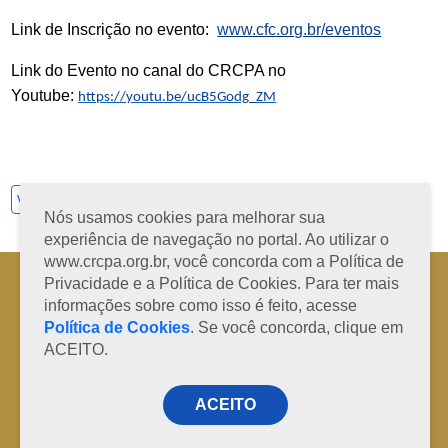
Link de Inscrição no evento:
www.cfc.org.br/eventos
Link do Evento no canal do CRCPA no
Youtube:
https://youtu.be/ucB5Godg_ZM
Ver todos
Nós usamos cookies para melhorar sua
experiência de navegação no portal. Ao utilizar o
www.crcpa.org.br, você concorda com a Política de
Horário de Atendimento: 08h às 12h e 13h às 17h de segunda à sexta-
Privacidade e a Política de Cookies. Para ter mais
feira
informações sobre como isso é feito, acesse
Fone: +55 91 3202-4150 | E-mail: protocolo@crcpa.org.br
Política de Cookies
. Se você concorda, clique em
Copyright 2014/2026 | Todos os direitos reservados ao CRC-PA
ACEITO.
ACEITO
Desenvolvido por
RD Code Soluções Digitais