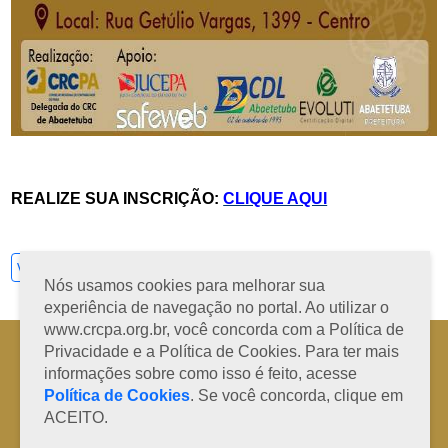
REALIZE SUA INSCRIÇÃO:
CLIQUE AQUI
Ver todos
Nós usamos cookies para melhorar sua
experiência de navegação no portal. Ao utilizar o
www.crcpa.org.br, você concorda com a Política de
Horário de Atendimento: 08h às 12h e 13h às 17h de segunda à sexta-
Privacidade e a Política de Cookies. Para ter mais
feira
informações sobre como isso é feito, acesse
Fone: +55 91 3202-4150 | E-mail: protocolo@crcpa.org.br
Política de Cookies
. Se você concorda, clique em
Copyright 2014/2026 | Todos os direitos reservados ao CRC-PA
ACEITO.