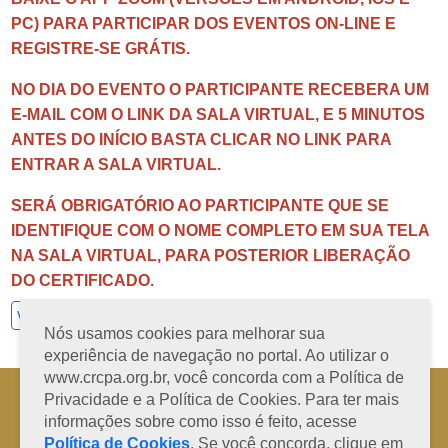
PC) PARA PARTICIPAR DOS EVENTOS ON-LINE E
REGISTRE-SE GRÁTIS.
NO DIA DO EVENTO O PARTICIPANTE RECEBERA UM
E-MAIL COM O LINK DA SALA VIRTUAL, E 5 MINUTOS
ANTES DO INÍCIO BASTA CLICAR NO LINK PARA
ENTRAR A SALA VIRTUAL.
SERÁ OBRIGATÓRIO AO PARTICIPANTE QUE SE
IDENTIFIQUE COM O NOME COMPLETO EM SUA TELA
NA SALA VIRTUAL, PARA POSTERIOR LIBERAÇÃO
DO CERTIFICADO.
Ver todos
Nós usamos cookies para melhorar sua
experiência de navegação no portal. Ao utilizar o
www.crcpa.org.br, você concorda com a Política de
Horário de Atendimento: 08h às 12h e 13h às 17h de segunda à sexta-
Privacidade e a Política de Cookies. Para ter mais
feira
informações sobre como isso é feito, acesse
Fone: +55 91 3202-4150 | E-mail: protocolo@crcpa.org.br
Política de Cookies
. Se você concorda, clique em