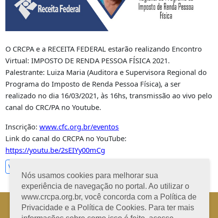
O CRCPA e a RECEITA FEDERAL estarão realizando Encontro
Virtual: IMPOSTO DE RENDA PESSOA FÍSICA 2021.
Palestrante: Luiza Maria (Auditora e Supervisora Regional do
Programa do Imposto de Renda Pessoa Física), a ser
realizado no dia 16/03/2021, às 16hs, transmissão ao vivo pelo
canal do CRC/PA no Youtube.
Inscrição:
www.cfc.org.br/eventos
Link do canal do CRCPA no YouTube:
https://youtu.be/2sEIYy00mCg
Ver todos
Nós usamos cookies para melhorar sua
experiência de navegação no portal. Ao utilizar o
www.crcpa.org.br, você concorda com a Política de
Horário de Atendimento: 08h às 12h e 13h às 17h de segunda à sexta-
Privacidade e a Política de Cookies. Para ter mais
feira