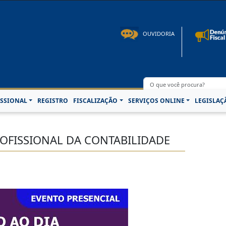
to: 08h00 às 16h30min de segunda à sexta-feira | Fone: +55 91 3202-4150 | E-mail: p
OUVIDORIA
SSIONAL
REGISTRO
FISCALIZAÇÃO
SERVIÇOS ONLINE
LEGISLAÇ
OFISSIONAL DA CONTABILIDADE