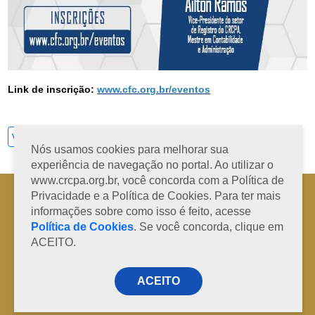
Link de inscrição:
www.cfc.org.br/eventos
Ver todos
Nós usamos cookies para melhorar sua
experiência de navegação no portal. Ao utilizar o
www.crcpa.org.br, você concorda com a Política de
Horário de Atendimento: 08h às 12h e 13h às 17h de segunda à sexta-
Privacidade e a Política de Cookies. Para ter mais
feira
informações sobre como isso é feito, acesse
Fone: +55 91 3202-4150 | E-mail: protocolo@crcpa.org.br
Política de Cookies
. Se você concorda, clique em
Copyright 2014/2026 | Todos os direitos reservados ao CRC-PA
ACEITO.
ACEITO
Desenvolvido por
RD Code Soluções Digitais