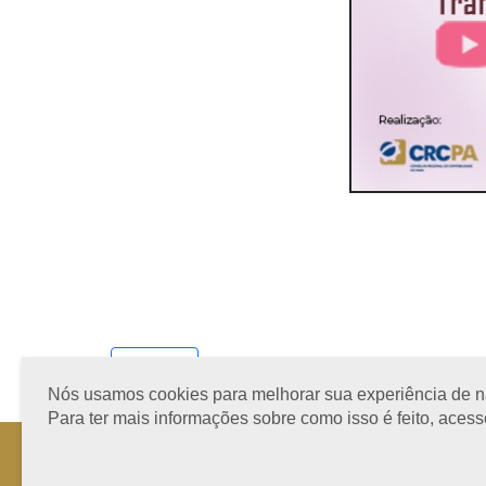
Ver todos
Nós usamos cookies para melhorar sua experiência de nav
Para ter mais informações sobre como isso é feito, aces
Horário de Atendimento: 08h às 12h e 13h às 17h de segund
Fone: +55 91 3202-4150 | E-mail: protocolo@crcpa.org.br