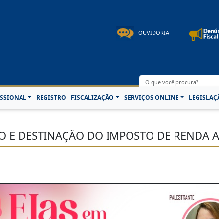
to: 08h00 às 16h30min de segunda à sexta-feira | Fone: +55 91 3202-4150 | E-mail: p
OUVIDORIA
SSIONAL
REGISTRO
FISCALIZAÇÃO
SERVIÇOS ONLINE
LEGISLAÇ
IO E DESTINAÇÃO DO IMPOSTO DE RENDA 