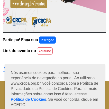
Participe! Faça sua
Inscrição
Link do evento no
Youtube
Ver todos
Nós usamos cookies para melhorar sua
experiência de navegação no portal. Ao utilizar o
www.crcpa.org.br, você concorda com a Política de
Horário de Atendimento: 08h às 12h e 13h às 17h de segunda à sexta-
Privacidade e a Política de Cookies. Para ter mais
feira
informações sobre como isso é feito, acesse
Fone: +55 91 3202-4150 | E-mail: protocolo@crcpa.org.br
Política de Cookies
. Se você concorda, clique em
Copyright 2014/2026 | Todos os direitos reservados ao CRC-PA
ACEITO.