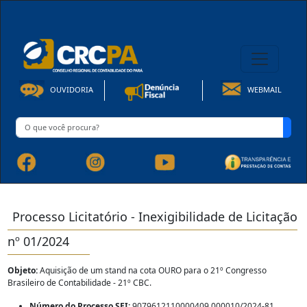
08h00 às 16h30min de Seg à Sex | Fone: +55 91 3202-4150
OUVIDORIA
WEBMAIL
Processo Licitatório - Inexigibilidade de Licitação
nº 01/2024
Objeto:
Aquisição de um stand na cota OURO para o 21º Congresso
Brasileiro de Contabilidade - 21º CBC.
Número do Processo SEI:
9079612110000409.000010/2024-81